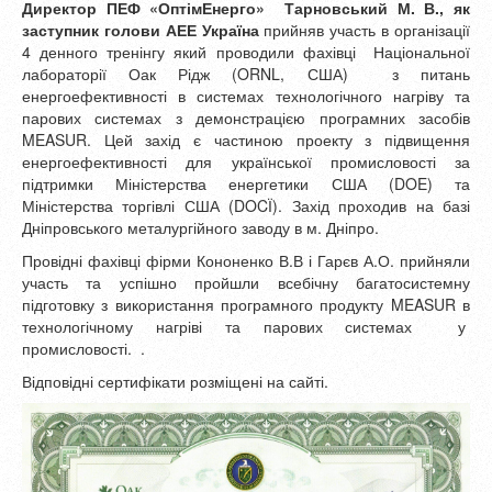
Директор ПЕФ «ОптімЕнерго» Тарновський М. В., як
заступник голови АЕЕ Україна
прийняв участь в організації
4 денного тренінгу який проводили фахівці Національної
лабораторії Оак Рідж (ORNL, США) з питань
енергоефективності в системах технологічного нагріву та
парових системах з демонстрацією програмних засобів
MEASUR. Цей захід є частиною проекту з підвищення
енергоефективності для української промисловості за
підтримки Міністерства енергетики США (DOE) та
Міністерства торгівлі США (DOCЇ). Захід проходив на базі
Дніпровського металургійного заводу в м. Дніпро.
Провідні фахівці фірми Кононенко В.В і Гарєв А.О. прийняли
участь та успішно пройшли всебічну багатосистемну
підготовку з використання програмного продукту MEASUR в
технологічному нагріві та парових системах у
промисловості. .
Відповідні сертифікати розміщені на сайті.