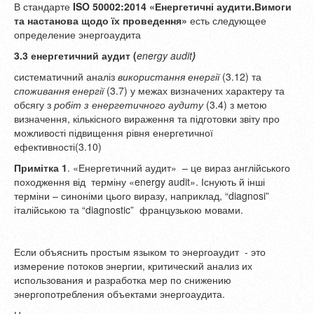
В стандарте
ISO 50002:2014 «Енергетичні аудити.Вимоги
та настанова щодо їх проведення»
есть следующее
определение энергоаудита
3.3 енергетичний аудит (
energy audit
)
систематичний аналіз
використання енергії
(3.12) та
споживання енергії
(3.7) у межах визначених характеру та
обсягу з
робіт з енергетичного аудиту
(3.4) з метою
визначення, кількісного вираження та підготовки звіту про
можливості підвищення рівня енергетичної
ефективності(3.10)
Примітка 1
. «Енергетичний аудит» – це вираз англійського
походження від терміну «energy audit». Існують й інші
терміни – синоніми цього виразу, наприклад, “diagnosi”
італійською та “diagnostic” французькою мовами.
Если объяснить простым языком то энергоаудит - это
измерение потоков энергии, критический анализ их
использования и разработка мер по снижению
энергопотребления объектами энергоаудита.